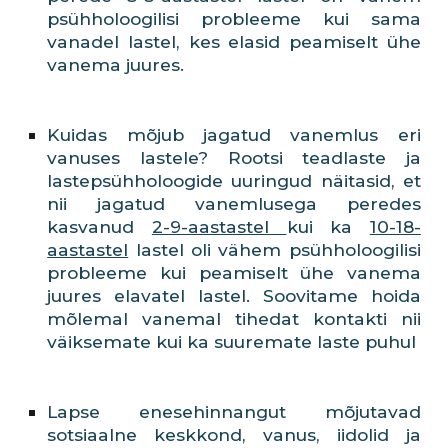
psühholoogilisi probleeme kui sama
vanadel lastel, kes elasid peamiselt ühe
vanema juures.
Kuidas mõjub jagatud vanemlus eri
vanuses lastele? Rootsi teadlaste ja
lastepsühholoogide uuringud näitasid, et
nii jagatud vanemlusega peredes
kasvanud
2-9-aastastel
kui ka
10-18-
aastastel
lastel oli vähem psühholoogilisi
probleeme kui peamiselt ühe vanema
juures elavatel lastel. Soovitame hoida
mõlemal vanemal tihedat kontakti nii
väiksemate kui ka suuremate laste puhul
Lapse enesehinnangut mõjutavad
sotsiaalne keskkond, vanus, iidolid ja