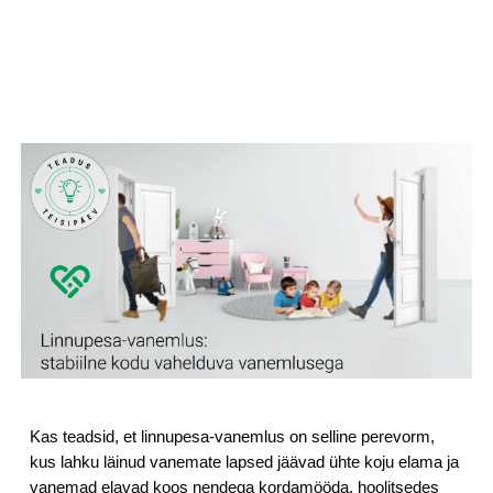
Kas teadsid, et linnupesa-vanemlus on selline perevorm, 
kus lahku läinud vanemate lapsed jäävad ühte koju elama ja 
vanemad elavad koos nendega kordamööda, hoolitsedes 