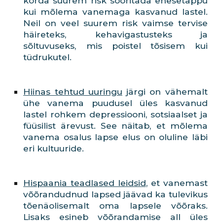
korda suurem risk sooritada enesetappu
kui mõlema vanemaga kasvanud lastel.
Neil on veel suurem risk vaimse tervise
häireteks, kehavigastusteks ja
sõltuvuseks, mis poistel tõsisem kui
tüdrukutel.
Hiinas tehtud uuringu
järgi on vähemalt
ühe vanema puudusel üles kasvanud
lastel rohkem depressiooni, sotsiaalset ja
füüsilist ärevust. See näitab, et mõlema
vanema osalus lapse elus on oluline läbi
eri kultuuride.
Hispaania teadlased leidsid
, et vanemast
võõrandudnud lapsed jäävad ka tulevikus
tõenäolisemalt oma lapsele võõraks.
Lisaks esineb võõrandamise all üles