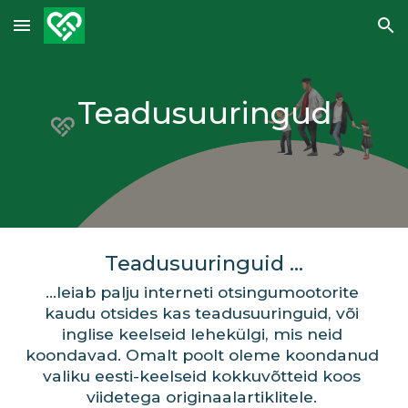
Skip to main content
Skip to navigation
Teadusuuringud
Teadusuuringuid ...
...leiab palju interneti otsingumootorite 
kaudu otsides kas teadusuuringuid, või 
inglise keelseid lehekülgi, mis neid 
koondavad. Omalt poolt oleme koondanud 
valiku eesti-keelseid kokkuvõtteid koos 
viidetega originaalartiklitele. 