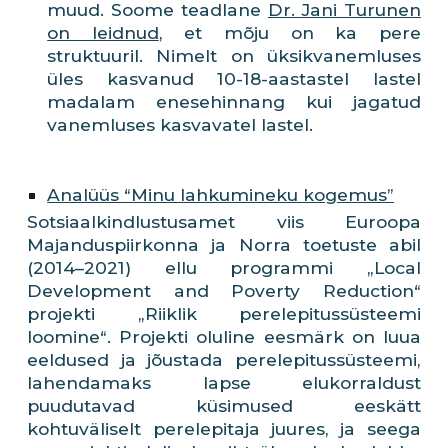
muud. Soome teadlane
Dr. Jani Turunen
on leidnud
, et mõju on ka pere
struktuuril. Nimelt on üksikvanemluses
üles kasvanud 10-18-aastastel lastel
madalam enesehinnang kui jagatud
vanemluses kasvavatel lastel.
Analüüs “Minu lahkumineku kogemus”
Sotsiaalkindlustusamet viis Euroopa
Majanduspiirkonna ja Norra toetuste abil
(2014–2021) ellu programmi „Local
Development and Poverty Reduction“
projekti „Riiklik perelepitussüsteemi
loomine“. Projekti oluline eesmärk on luua
eeldused ja jõustada perelepitussüsteemi,
lahendamaks lapse elukorraldust
puudutavad küsimused eeskätt
kohtuväliselt perelepitaja juures, ja seega