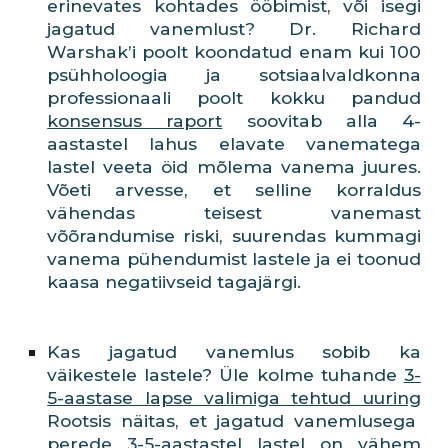
erinevates kohtades ööbimist, või isegi
jagatud vanemlust? Dr. Richard
Warshak’i poolt koondatud enam kui 100
psühholoogia ja sotsiaalvaldkonna
professionaali poolt kokku pandud
konsensus raport
soovitab alla 4-
aastastel lahus elavate vanematega
lastel veeta öid mõlema vanema juures.
Võeti arvesse, et selline korraldus
vähendas teisest vanemast
võõrandumise riski, suurendas kummagi
vanema pühendumist lastele ja ei toonud
kaasa negatiivseid tagajärgi.
Kas jagatud vanemlus sobib ka
väikestele lastele? Üle kolme tuhande
3-
5-aastase lapse valimiga tehtud uuring
Rootsis näitas, et jagatud vanemlusega
perede 3-5-aastastel lastel on vähem