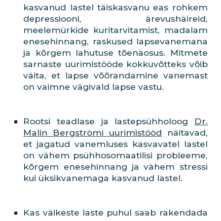
kasvanud lastel täiskasvanu eas rohkem
depressiooni, ärevushäireid,
meelemürkide kuritarvitamist, madalam
enesehinnang, raskused lapsevanemana
ja kõrgem lahutuse tõenäosus. Mitmete
sarnaste uurimistööde kokkuvõtteks võib
väita, et lapse võõrandamine vanemast
on vaimne vägivald lapse vastu.
Rootsi teadlase ja lastepsühholoog
Dr.
Malin Bergströmi uurimistööd
näitavad,
et jagatud vanemluses kasvavatel lastel
on vähem psühhosomaatilisi probleeme,
kõrgem enesehinnang ja vähem stressi
kui üksikvanemaga kasvanud lastel.
Kas väikeste laste puhul saab rakendada