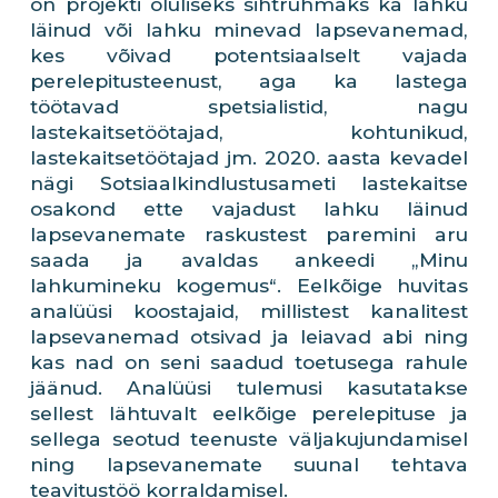
on projekti oluliseks sihtrühmaks ka lahku
läinud või lahku minevad lapsevanemad,
kes võivad potentsiaalselt vajada
perelepitusteenust, aga ka lastega
töötavad spetsialistid, nagu
lastekaitsetöötajad, kohtunikud,
lastekaitsetöötajad jm. 2020. aasta kevadel
nägi Sotsiaalkindlustusameti lastekaitse
osakond ette vajadust lahku läinud
lapsevanemate raskustest paremini aru
saada ja avaldas ankeedi „Minu
lahkumineku kogemus“. Eelkõige huvitas
analüüsi koostajaid, millistest kanalitest
lapsevanemad otsivad ja leiavad abi ning
kas nad on seni saadud toetusega rahule
jäänud. Analüüsi tulemusi kasutatakse
sellest lähtuvalt eelkõige perelepituse ja
sellega seotud teenuste väljakujundamisel
ning lapsevanemate suunal tehtava
teavitustöö korraldamisel.