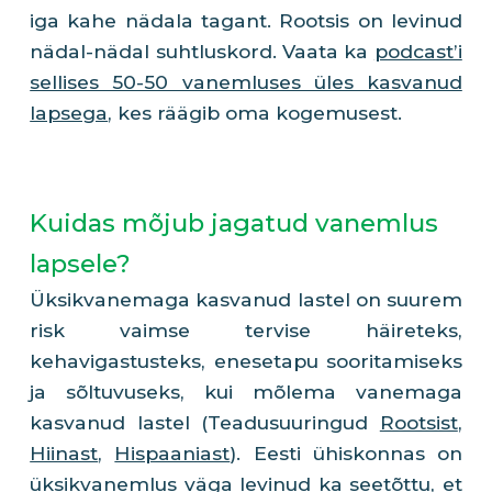
iga kahe nädala tagant. Rootsis on levinud
nädal-nädal suhtluskord. Vaata ka
podcast’i
sellises 50-50 vanemluses üles kasvanud
lapsega
, kes räägib oma kogemusest.
Kuidas mõjub jagatud vanemlus 
lapsele?
Üksikvanemaga kasvanud lastel on suurem
risk vaimse tervise häireteks,
kehavigastusteks, enesetapu sooritamiseks
ja sõltuvuseks, kui mõlema vanemaga
kasvanud lastel (Teadusuuringud
Rootsist
,
Hiinast
,
Hispaaniast
). Eesti ühiskonnas on
üksikvanemlus väga levinud ka seetõttu, et