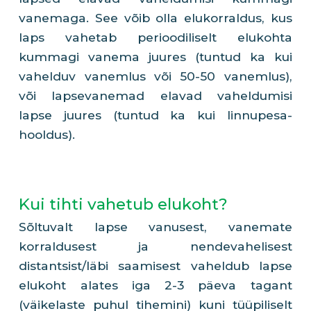
vanemaga. See võib olla elukorraldus, kus
laps vahetab perioodiliselt elukohta
kummagi vanema juures (tuntud ka kui
vahelduv vanemlus või 50-50 vanemlus),
või lapsevanemad elavad vaheldumisi
lapse juures (tuntud ka kui linnupesa-
hooldus).
Kui tihti vahetub elukoht?
Sõltuvalt lapse vanusest, vanemate
korraldusest ja nendevahelisest
distantsist/läbi saamisest vaheldub lapse
elukoht alates iga 2-3 päeva tagant
(väikelaste puhul tihemini) kuni tüüpiliselt