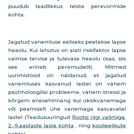
puudub teadlikkus teiste perevormide
kohta.
Jagatud vanemluse eeliseks peetakse lapse
heaolu. Kui lahutus on alati riskifaktor lapse
vaimse tervise ja tulevase heaolu osas, siis
see erineb peremudeliti. Mitmed
uurimistööd on näidanud, et jagatud
vanemluses kasvanud lastel on vähem
psühholoogilisi probleeme, vähem stressi ja
kõrgem enesehinnang kui üksikvanemaga
või peamiselt ühe vanemaga kasvavatel
lastel (Teadusuuringud
Rootsi riigi valimiga
,
2.-9.aastaste laste kohta
, ning
koolieelikute
kohta
).