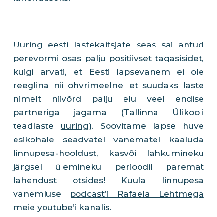
Uuring eesti lastekaitsjate seas sai antud
perevormi osas palju positiivset tagasisidet,
kuigi arvati, et Eesti lapsevanem ei ole
reeglina nii ohvrimeelne, et suudaks laste
nimelt niivõrd palju elu veel endise
partneriga jagama (Tallinna Ülikooli
teadlaste
uuring
). Soovitame lapse huve
esikohale seadvatel vanematel kaaluda
linnupesa-hooldust, kasvõi lahkumineku
järgsel ülemineku perioodil paremat
lahendust otsides! Kuula linnupesa
vanemluse
podcast’i Rafaela Lehtmega
meie
youtube’i kanalis
.