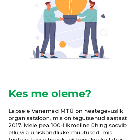
Kes me oleme?
Lapsele Vanemad MTÜ on heategevuslik
organisatsioon, mis on tegutsenud aastast
2017. Meie pea 100-liikmeline ühing soovib
ellu viia ühiskondlikke muutused, mis
toetaks lapse heaolu nii koos kui ka lahus