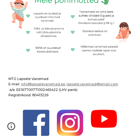
MTÜ Lapsele Vanemad
E-mail:
info@lapselevanemad.ee
,
lapsele.vanemad@gmail.com
a/a: EE167700771002465422 (LHV pank)
Registrikood: 80413226